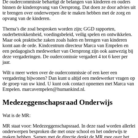
De oudercommissie behartigt de belangen van kinderen en ouders
binnen de kinderopvang van Oersprong. Dat doen ze door advies uit
te brengen over onderwerpen die te maken hebben met de zorg en
opvang van de kinderen.
Thema’s die zoal besproken worden zijn; GGD rapporten,
ouderbetrokkenheid, voedingsbeleid, veilig spelen en ontwikkelen.
Maar ook praktische zaken zoals halen en brengen van kinderen
komt aan de orde. Kindcentrum directeur Marca van Empelen en
een pedagogisch medewerker van Oersprong zijn ook aanwezig bij
deze vergaderingen. De oudercomissie vergadert 4 tot 6 keer per
jaar.
Wilt u meer weten over de oudercommissie of een keer een
vergadering bijwonen? Dan kunt u altijd een medewerker vragen op
de groep van uw kind. U kunt ook contact opnemen met Marca van
Empelen. marcavempelen@humankind.nl.
Medezeggenschapsraad Onderwijs
Wat is de MR:
MR staat voor: Medezeggenschapsraad. In deze raad worden allerlei
onderwerpen besproken die met onze school en het onderwijs te
maken hebben. Samen met de directie denkt de MR mee over het