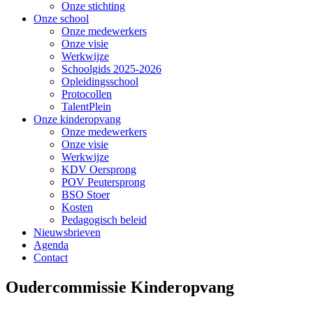
Onze stichting
Onze school
Onze medewerkers
Onze visie
Werkwijze
Schoolgids 2025-2026
Opleidingsschool
Protocollen
TalentPlein
Onze kinderopvang
Onze medewerkers
Onze visie
Werkwijze
KDV Oersprong
POV Peutersprong
BSO Stoer
Kosten
Pedagogisch beleid
Nieuwsbrieven
Agenda
Contact
Oudercommissie Kinderopvang