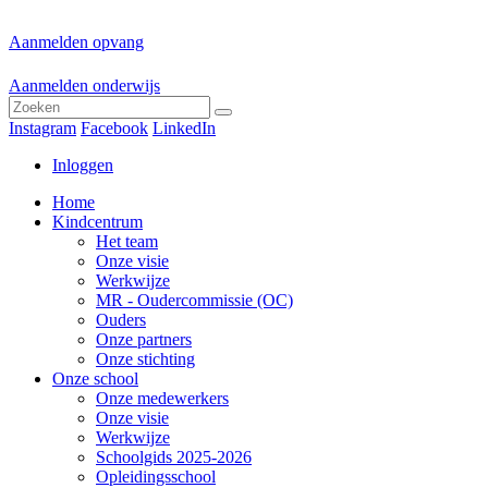
Aanmelden opvang
Aanmelden onderwijs
Instagram
Facebook
LinkedIn
Inloggen
Home
Kindcentrum
Het team
Onze visie
Werkwijze
MR - Oudercommissie (OC)
Ouders
Onze partners
Onze stichting
Onze school
Onze medewerkers
Onze visie
Werkwijze
Schoolgids 2025-2026
Opleidingsschool