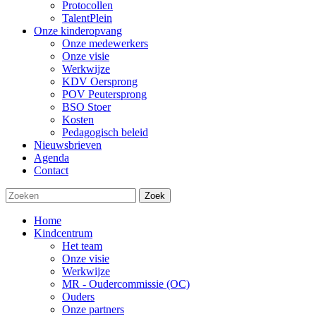
Protocollen
TalentPlein
Onze kinderopvang
Onze medewerkers
Onze visie
Werkwijze
KDV Oersprong
POV Peutersprong
BSO Stoer
Kosten
Pedagogisch beleid
Nieuwsbrieven
Agenda
Contact
Zoek
Home
Kindcentrum
Het team
Onze visie
Werkwijze
MR - Oudercommissie (OC)
Ouders
Onze partners