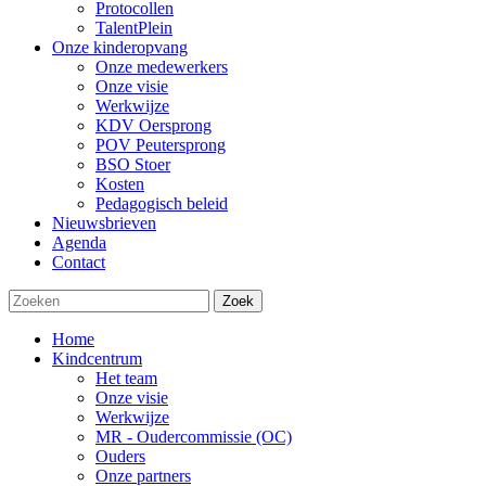
Protocollen
TalentPlein
Onze kinderopvang
Onze medewerkers
Onze visie
Werkwijze
KDV Oersprong
POV Peutersprong
BSO Stoer
Kosten
Pedagogisch beleid
Nieuwsbrieven
Agenda
Contact
Zoek
Home
Kindcentrum
Het team
Onze visie
Werkwijze
MR - Oudercommissie (OC)
Ouders
Onze partners