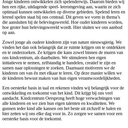
Jonge kinderen ontwikkelen zich spelenderwijs. Daarom bieden wij
hen een rijke, uitdagende speel- leeromgeving aan, waarin ze zich
optimaal kunnen ontwikkelen op diverse gebieden. Spelend leren en
lerend spelen staat bij ons centraal. Dit geven we vorm in thema’s
die aansluiten bij de belevingswereld. Hoe ouder kinderen worden,
hoe groter hun belevingswereld wordt. Hier sluiten we ons aanbod
op aan.
Zowel jonge als oudere kinderen zijn van nature nieuwsgierig. We
vinden het dan ook belangrijk dat ze ruimte krijgen om te ontdekken
en te onderzoeken. Ze krijgen die kans zowel binnen de muren van
ons kindcentrum, als daarbuiten. We stimuleren hen eigen
initiatieven te nemen, zelfstandig te handelen, creatief te zijn en
samen naar oplossingen te zoeken. Daarnaast motiveren we de
kinderen om van én met elkaar te leren. Op deze manier willen we
de kinderen bewust maken van hun eigen verantwoordelijkheden.
Een oersterke basis in taal en rekenen vinden wij belangrijk voor de
ontwikkeling en toekomst van het kind. Dit krijgt bij ons veel
aandacht. Kindcentrum Oersprong heeft hoge verwachtingen van
alle kinderen en we zien hun eigen talenten en kwaliteiten. We
gunnen ieder kind alle kansen om het beste uit zichzelf te halen en
hier zetten wij ons elke dag voor in. Zo zorgen we samen voor een
oersterke basis voor de toekomst.