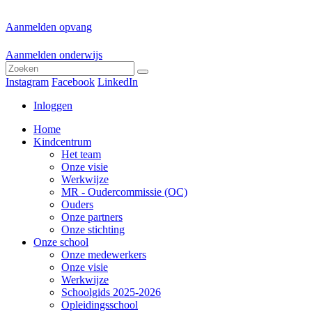
Aanmelden opvang
Aanmelden onderwijs
Instagram
Facebook
LinkedIn
Inloggen
Home
Kindcentrum
Het team
Onze visie
Werkwijze
MR - Oudercommissie (OC)
Ouders
Onze partners
Onze stichting
Onze school
Onze medewerkers
Onze visie
Werkwijze
Schoolgids 2025-2026
Opleidingsschool